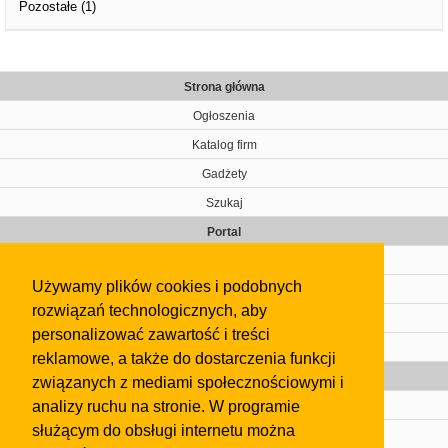
Pozostałe
(1)
Strona główna
Ogłoszenia
Katalog firm
Gadżety
Szukaj
Portal
Cennik
Używamy plików cookies i podobnych
Kontakt
rozwiązań technologicznych, aby
Regulamin
personalizować zawartość i treści
Pomoc
reklamowe, a także do dostarczenia funkcji
Gazeta
związanych z mediami społecznościowymi i
analizy ruchu na stronie. W programie
Olkusz
służącym do obsługi internetu można
Kontakt