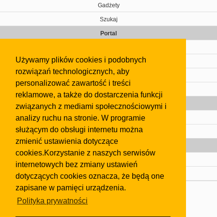
Gadżety
Szukaj
Portal
Cennik
Używamy plików cookies i podobnych
Kontakt
rozwiązań technologicznych, aby
Regulamin
personalizować zawartość i treści
Pomoc
reklamowe, a także do dostarczenia funkcji
Gazeta
związanych z mediami społecznościowymi i
analizy ruchu na stronie. W programie
Olkusz
służącym do obsługi internetu można
Kontakt
zmienić ustawienia dotyczące
Strefa dla biznesu
cookies.Korzystanie z naszych serwisów
Biura nieruchomości
internetowych bez zmiany ustawień
Dealerzy i autokomisy
dotyczących cookies oznacza, że będą one
zapisane w pamięci urządzenia.
Skontaktuj się z nami
Polityka prywatności
Korzystanie z tej strony oznacza akceptację postanowień
regulaminu
i
Polityki Prywatności
.