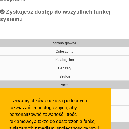
Zyskujesz dostęp do wszystkich funkcji
systemu
Strona główna
Ogłoszenia
Katalog firm
Gadżety
Szukaj
Portal
Cennik
Używamy plików cookies i podobnych
Kontakt
rozwiązań technologicznych, aby
Regulamin
personalizować zawartość i treści
Pomoc
reklamowe, a także do dostarczenia funkcji
Gazeta
związanych z mediami społecznościowymi i