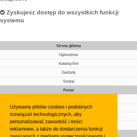
Zyskujesz dostęp do wszystkich funkcji
systemu
Strona główna
Ogłoszenia
Katalog firm
Gadżety
Szukaj
Portal
Cennik
Używamy plików cookies i podobnych
Kontakt
rozwiązań technologicznych, aby
Regulamin
personalizować zawartość i treści
Pomoc
reklamowe, a także do dostarczenia funkcji
Gazeta
związanych z mediami społecznościowymi i