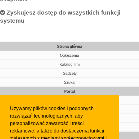
Zyskujesz dostęp do wszystkich funkcji
systemu
Strona główna
Ogłoszenia
Katalog firm
Gadżety
Szukaj
Portal
Cennik
Używamy plików cookies i podobnych
Kontakt
rozwiązań technologicznych, aby
Regulamin
personalizować zawartość i treści
Pomoc
reklamowe, a także do dostarczenia funkcji
Gazeta
związanych z mediami społecznościowymi i