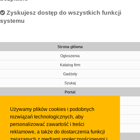
Zyskujesz dostęp do wszystkich funkcji
systemu
Strona główna
Ogłoszenia
Katalog firm
Gadżety
Szukaj
Portal
Cennik
Używamy plików cookies i podobnych
Kontakt
rozwiązań technologicznych, aby
Regulamin
personalizować zawartość i treści
Pomoc
reklamowe, a także do dostarczenia funkcji
Gazeta
związanych z mediami społecznościowymi i