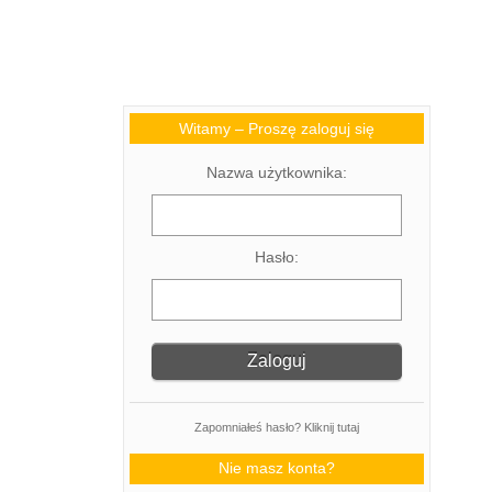
Witamy – Proszę zaloguj się
Nazwa użytkownika:
Hasło:
Zapomniałeś hasło? Kliknij tutaj
Nie masz konta?