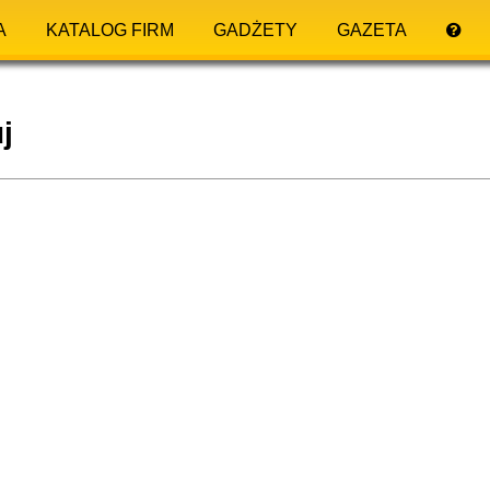
A
KATALOG FIRM
GADŻETY
GAZETA
j