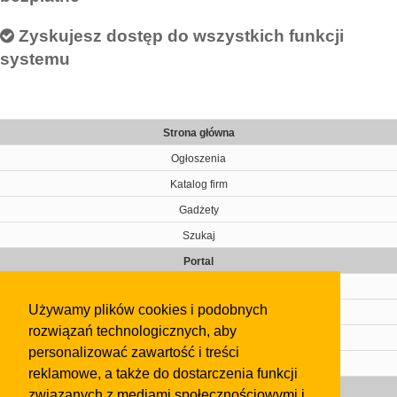
Zyskujesz dostęp do wszystkich funkcji
systemu
Strona główna
Ogłoszenia
Katalog firm
Gadżety
Szukaj
Portal
Cennik
Używamy plików cookies i podobnych
Kontakt
rozwiązań technologicznych, aby
Regulamin
personalizować zawartość i treści
Pomoc
reklamowe, a także do dostarczenia funkcji
Gazeta
związanych z mediami społecznościowymi i