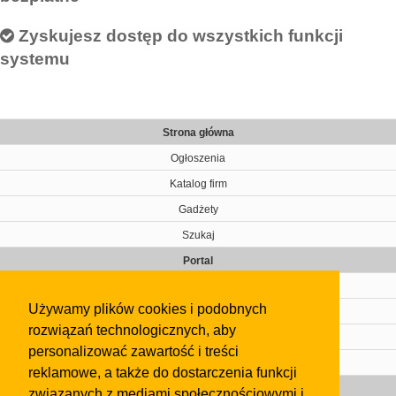
Zyskujesz dostęp do wszystkich funkcji
systemu
Strona główna
Ogłoszenia
Katalog firm
Gadżety
Szukaj
Portal
Cennik
Używamy plików cookies i podobnych
Kontakt
rozwiązań technologicznych, aby
Regulamin
personalizować zawartość i treści
Pomoc
reklamowe, a także do dostarczenia funkcji
Gazeta
związanych z mediami społecznościowymi i