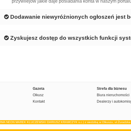
przywilejów jakie daje posiadania konta w naszym portalu
Dodawanie niewyróżnionych ogłoszeń jest b
Zyskujesz dostęp do wszystkich funkcji sys
Gazeta
Strefa dla biznesu
Olkusz
Biura nieruchomości
Kontakt
Dealerzy i autokomis
IRMA NEON MAREK KLUCZEWSKI DARIUSZ KRAWCZYK s.c.) z siedzibą w Olkuszu, ul.Żuradzka 15