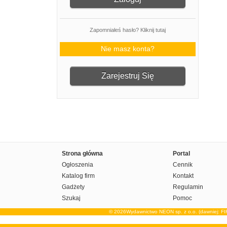
Zapomniałeś hasło? Kliknij tutaj
Nie masz konta?
Zarejestruj Się
Strona główna
Portal
Ogłoszenia
Cennik
Katalog firm
Kontakt
Gadżety
Regulamin
Szukaj
Pomoc
© 2026Wydawnictwo NEON sp. z o.o. (dawniej: F