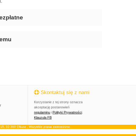
.
ezpłatne
temu
Skontaktuj się z nami
Korzystanie z tej strony oznacza
y
akceptację postanowień
regulaminu
i
Polityki Prywatności
.
Klauzula FB
, 32-300 Olkusz . Wszystkie prawa zastrzeżone.