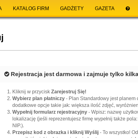
A
KATALOG FIRM
GADŻETY
GAZETA
j
Rejestracja jest darmowa i zajmuje tylko kil
Kliknij w przycisk
Zarejestruj Się!
Wybierz plan płatniczy
- Plan Standardowy jest planem c
dodatkowe opcje takie jak: większa ilość zdjęć, wyróżnieni
Wypełnij formularz rejestracyjny
- Wpisz: nazwę użytkow
lokalizację (jeśli reprezentujesz firmę wypełnij także pola:
NIP.).
Przepisz kod z obrazka i kliknij Wyślij
- To wszystko! Od