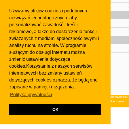
Pomoc
Używamy plików cookies i podobnych
Gazeta
rozwiązań technologicznych, aby
Olkusz
personalizować zawartość i treści
reklamowe, a także do dostarczenia funkcji
Kontakt
związanych z mediami społecznościowymi i
Strefa dla biznesu
analizy ruchu na stronie. W programie
Biura nieruchomości
służącym do obsługi internetu można
Dealerzy i autokomisy
zmienić ustawienia dotyczące
cookies.Korzystanie z naszych serwisów
Skontaktuj się z nami
internetowych bez zmiany ustawień
Korzystanie z tej strony oznacza akceptację postanowień
dotyczących cookies oznacza, że będą one
regulaminu
i
Polityki Prywatności
.
zapisane w pamięci urządzenia.
Klauzula FB
Polityka prywatności
© 2026Wydawnictwo NEON sp. z o.o. (dawniej: FIRMA NEON MAREK KLUCZEWSKI DARIUSZ
KRAWCZYK s.c.) z siedzibą w Olkuszu, ul.Żuradzka 15, 32-300 Olkusz . Wszystkie prawa
zastrzeżone.
OK