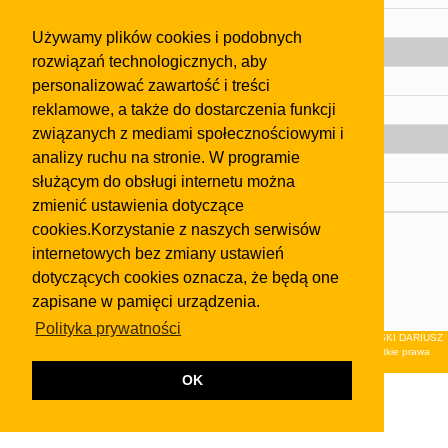
Pomoc
Używamy plików cookies i podobnych
Gazeta
rozwiązań technologicznych, aby
Olkusz
personalizować zawartość i treści
reklamowe, a także do dostarczenia funkcji
Kontakt
związanych z mediami społecznościowymi i
Strefa dla biznesu
analizy ruchu na stronie. W programie
Biura nieruchomości
służącym do obsługi internetu można
Dealerzy i autokomisy
zmienić ustawienia dotyczące
cookies.Korzystanie z naszych serwisów
Skontaktuj się z nami
internetowych bez zmiany ustawień
Korzystanie z tej strony oznacza akceptację postanowień
dotyczących cookies oznacza, że będą one
regulaminu
i
Polityki Prywatności
.
zapisane w pamięci urządzenia.
Klauzula FB
Polityka prywatności
© 2026Wydawnictwo NEON sp. z o.o. (dawniej: FIRMA NEON MAREK KLUCZEWSKI DARIUSZ
KRAWCZYK s.c.) z siedzibą w Olkuszu, ul.Żuradzka 15, 32-300 Olkusz . Wszystkie prawa
zastrzeżone.
OK