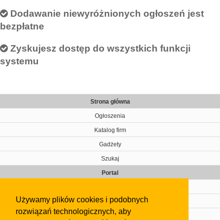
Dodawanie niewyróżnionych ogłoszeń jest
bezpłatne
Zyskujesz dostęp do wszystkich funkcji
systemu
Strona główna
Ogłoszenia
Katalog firm
Gadżety
Szukaj
Portal
Cennik
Używamy plików cookies i podobnych
Kontakt
rozwiązań technologicznych, aby
Regulamin