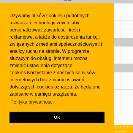
Cennik
Używamy plików cookies i podobnych
Kontakt
rozwiązań technologicznych, aby
Regulamin
personalizować zawartość i treści
Pomoc
reklamowe, a także do dostarczenia funkcji
Gazeta
związanych z mediami społecznościowymi i
analizy ruchu na stronie. W programie
Olkusz
służącym do obsługi internetu można
Kontakt
zmienić ustawienia dotyczące
Strefa dla biznesu
cookies.Korzystanie z naszych serwisów
Biura nieruchomości
internetowych bez zmiany ustawień
Dealerzy i autokomisy
dotyczących cookies oznacza, że będą one
zapisane w pamięci urządzenia.
Skontaktuj się z nami
Polityka prywatności
Korzystanie z tej strony oznacza akceptację postanowień
regulaminu
i
Polityki Prywatności
.
Klauzula FB
OK
© 2026Wydawnictwo NEON sp. z o.o. (dawniej: FIRMA NEON MAREK KLUCZEWSKI DARIUSZ
KRAWCZYK s.c.) z siedzibą w Olkuszu, ul.Żuradzka 15, 32-300 Olkusz . Wszystkie prawa