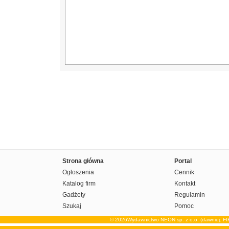
Strona główna
Portal
Ogłoszenia
Cennik
Katalog firm
Kontakt
Gadżety
Regulamin
Szukaj
Pomoc
© 2026Wydawnictwo NEON sp. z o.o. (dawniej: F