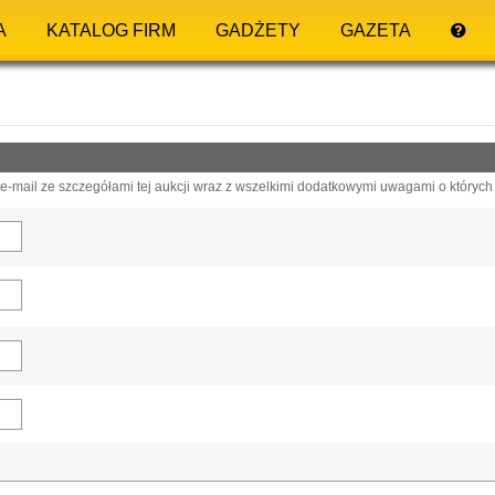
A
KATALOG FIRM
GADŻETY
GAZETA
-mail ze szczegółami tej aukcji wraz z wszelkimi dodatkowymi uwagami o których