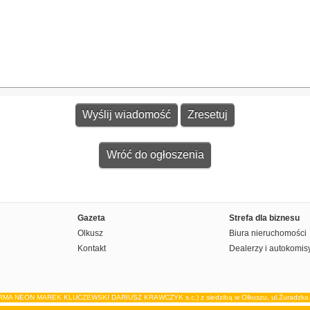
Wróć do ogłoszenia
Gazeta
Strefa dla biznesu
Olkusz
Biura nieruchomości
Kontakt
Dealerzy i autokomis
IRMA NEON MAREK KLUCZEWSKI DARIUSZ KRAWCZYK s.c.) z siedzibą w Olkuszu, ul.Żuradzka 15