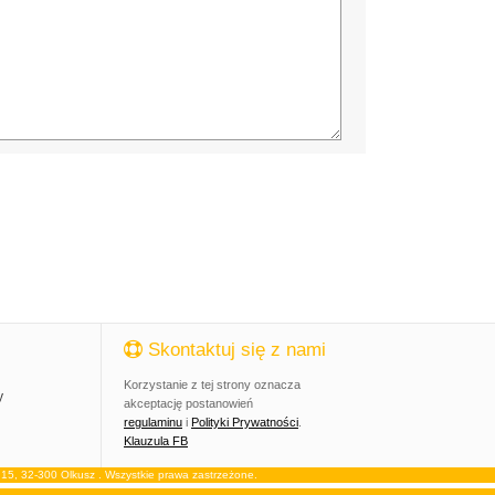
Skontaktuj się z nami
Korzystanie z tej strony oznacza
y
akceptację postanowień
regulaminu
i
Polityki Prywatności
.
Klauzula FB
, 32-300 Olkusz . Wszystkie prawa zastrzeżone.