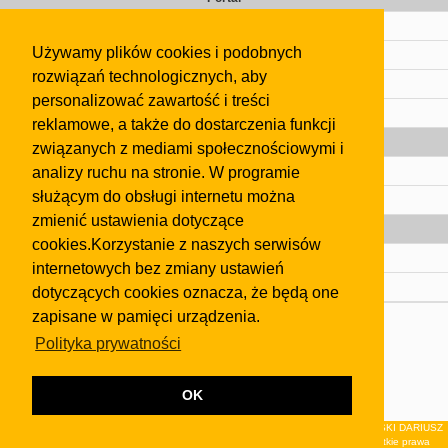
Cennik
Używamy plików cookies i podobnych
Kontakt
rozwiązań technologicznych, aby
Regulamin
personalizować zawartość i treści
Pomoc
reklamowe, a także do dostarczenia funkcji
Gazeta
związanych z mediami społecznościowymi i
analizy ruchu na stronie. W programie
Olkusz
służącym do obsługi internetu można
Kontakt
zmienić ustawienia dotyczące
Strefa dla biznesu
cookies.Korzystanie z naszych serwisów
Biura nieruchomości
internetowych bez zmiany ustawień
Dealerzy i autokomisy
dotyczących cookies oznacza, że będą one
zapisane w pamięci urządzenia.
Skontaktuj się z nami
Polityka prywatności
Korzystanie z tej strony oznacza akceptację postanowień
regulaminu
i
Polityki Prywatności
.
Klauzula FB
OK
© 2026Wydawnictwo NEON sp. z o.o. (dawniej: FIRMA NEON MAREK KLUCZEWSKI DARIUSZ
KRAWCZYK s.c.) z siedzibą w Olkuszu, ul.Żuradzka 15, 32-300 Olkusz . Wszystkie prawa