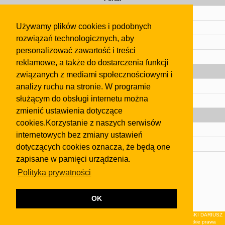
Cennik
Używamy plików cookies i podobnych
Kontakt
rozwiązań technologicznych, aby
Regulamin
personalizować zawartość i treści
Pomoc
reklamowe, a także do dostarczenia funkcji
Gazeta
związanych z mediami społecznościowymi i
analizy ruchu na stronie. W programie
Olkusz
służącym do obsługi internetu można
Kontakt
zmienić ustawienia dotyczące
Strefa dla biznesu
cookies.Korzystanie z naszych serwisów
Biura nieruchomości
internetowych bez zmiany ustawień
Dealerzy i autokomisy
dotyczących cookies oznacza, że będą one
zapisane w pamięci urządzenia.
Skontaktuj się z nami
Polityka prywatności
Korzystanie z tej strony oznacza akceptację postanowień
regulaminu
i
Polityki Prywatności
.
Klauzula FB
OK
© 2026Wydawnictwo NEON sp. z o.o. (dawniej: FIRMA NEON MAREK KLUCZEWSKI DARIUSZ
KRAWCZYK s.c.) z siedzibą w Olkuszu, ul.Żuradzka 15, 32-300 Olkusz . Wszystkie prawa