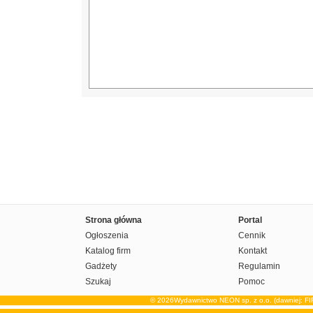
Strona główna
Portal
Ogłoszenia
Cennik
Katalog firm
Kontakt
Gadżety
Regulamin
Szukaj
Pomoc
© 2026Wydawnictwo NEON sp. z o.o. (dawniej: F