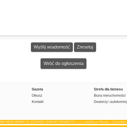
Wróć do ogłoszenia
Gazeta
Strefa dla biznesu
Olkusz
Biura nieruchomości
Kontakt
Dealerzy i autokomis
IRMA NEON MAREK KLUCZEWSKI DARIUSZ KRAWCZYK s.c.) z siedzibą w Olkuszu, ul.Żuradzka 15