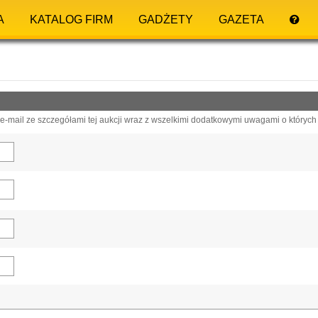
A
KATALOG FIRM
GADŻETY
GAZETA
-mail ze szczegółami tej aukcji wraz z wszelkimi dodatkowymi uwagami o których