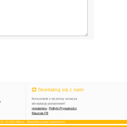
Skontaktuj się z nami
Korzystanie z tej strony oznacza
y
akceptację postanowień
regulaminu
i
Polityki Prywatności
.
Klauzula FB
, 32-300 Olkusz . Wszystkie prawa zastrzeżone.