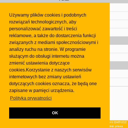
Cennik
Używamy plików cookies i podobnych
Kontakt
rozwiązań technologicznych, aby
Regulamin
personalizować zawartość i treści
Pomoc
reklamowe, a także do dostarczenia funkcji
Gazeta
związanych z mediami społecznościowymi i
analizy ruchu na stronie. W programie
Olkusz
służącym do obsługi internetu można
Kontakt
zmienić ustawienia dotyczące
Strefa dla biznesu
cookies.Korzystanie z naszych serwisów
Biura nieruchomości
internetowych bez zmiany ustawień
Dealerzy i autokomisy
dotyczących cookies oznacza, że będą one
zapisane w pamięci urządzenia.
Skontaktuj się z nami
Polityka prywatności
Korzystanie z tej strony oznacza akceptację postanowień
regulaminu
i
Polityki Prywatności
.
Klauzula FB
OK
© 2026Wydawnictwo NEON sp. z o.o. (dawniej: FIRMA NEON MAREK KLUCZEWSKI DARIUSZ
KRAWCZYK s.c.) z siedzibą w Olkuszu, ul.Żuradzka 15, 32-300 Olkusz . Wszystkie prawa