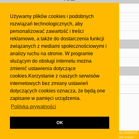
Cennik
Używamy plików cookies i podobnych
Kontakt
rozwiązań technologicznych, aby
Regulamin
personalizować zawartość i treści
Pomoc
reklamowe, a także do dostarczenia funkcji
Gazeta
związanych z mediami społecznościowymi i
analizy ruchu na stronie. W programie
Olkusz
służącym do obsługi internetu można
Kontakt
zmienić ustawienia dotyczące
Strefa dla biznesu
cookies.Korzystanie z naszych serwisów
Biura nieruchomości
internetowych bez zmiany ustawień
Dealerzy i autokomisy
dotyczących cookies oznacza, że będą one
zapisane w pamięci urządzenia.
Skontaktuj się z nami
Polityka prywatności
Korzystanie z tej strony oznacza akceptację postanowień
regulaminu
i
Polityki Prywatności
.
Klauzula FB
OK
© 2026Wydawnictwo NEON sp. z o.o. (dawniej: FIRMA NEON MAREK KLUCZEWSKI DARIUSZ
KRAWCZYK s.c.) z siedzibą w Olkuszu, ul.Żuradzka 15, 32-300 Olkusz . Wszystkie prawa