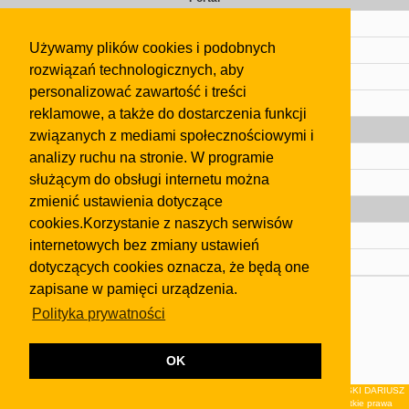
Cennik
Używamy plików cookies i podobnych
Kontakt
rozwiązań technologicznych, aby
Regulamin
personalizować zawartość i treści
Pomoc
reklamowe, a także do dostarczenia funkcji
Gazeta
związanych z mediami społecznościowymi i
analizy ruchu na stronie. W programie
Olkusz
służącym do obsługi internetu można
Kontakt
zmienić ustawienia dotyczące
Strefa dla biznesu
cookies.Korzystanie z naszych serwisów
Biura nieruchomości
internetowych bez zmiany ustawień
Dealerzy i autokomisy
dotyczących cookies oznacza, że będą one
zapisane w pamięci urządzenia.
Skontaktuj się z nami
Polityka prywatności
Korzystanie z tej strony oznacza akceptację postanowień
regulaminu
i
Polityki Prywatności
.
Klauzula FB
OK
© 2026Wydawnictwo NEON sp. z o.o. (dawniej: FIRMA NEON MAREK KLUCZEWSKI DARIUSZ
KRAWCZYK s.c.) z siedzibą w Olkuszu, ul.Żuradzka 15, 32-300 Olkusz . Wszystkie prawa