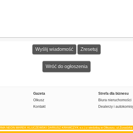
Wróć do ogłoszenia
Gazeta
Strefa dla biznesu
Olkusz
Biura nieruchomości
Kontakt
Dealerzy i autokomis
IRMA NEON MAREK KLUCZEWSKI DARIUSZ KRAWCZYK s.c.) z siedzibą w Olkuszu, ul.Żuradzka 15