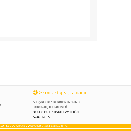
Skontaktuj się z nami
Korzystanie z tej strony oznacza
y
akceptację postanowień
regulaminu
i
Polityki Prywatności
.
Klauzula FB
, 32-300 Olkusz . Wszystkie prawa zastrzeżone.