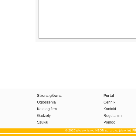
Strona główna
Portal
Ogłoszenia
Cennik
Katalog firm
Kontakt
Gadżety
Regulamin
Szukaj
Pomoc
© 2026Wydawnictwo NEON sp. z o.o. (dawniej: F