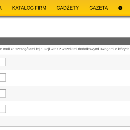
A
KATALOG FIRM
GADŻETY
GAZETA
-mail ze szczegółami tej aukcji wraz z wszelkimi dodatkowymi uwagami o których