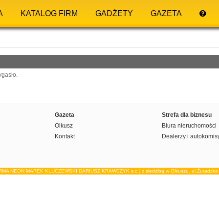
A
KATALOG FIRM
GADŻETY
GAZETA
ygasło.
Gazeta
Strefa dla biznesu
Olkusz
Biura nieruchomości
Kontakt
Dealerzy i autokomis
IRMA NEON MAREK KLUCZEWSKI DARIUSZ KRAWCZYK s.c.) z siedzibą w Olkuszu, ul.Żuradzka 15