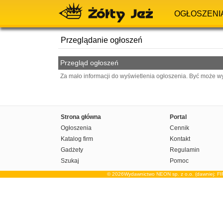
OGŁOSZENI
Przeglądanie ogłoszeń
Przegląd ogłoszeń
Za mało informacji do wyświetlenia ogłoszenia. Być może w
Strona główna
Portal
Ogłoszenia
Cennik
Katalog firm
Kontakt
Gadżety
Regulamin
Szukaj
Pomoc
© 2026Wydawnictwo NEON sp. z o.o. (dawniej: F