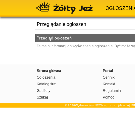
OGŁOSZENI
Przeglądanie ogłoszeń
Przegląd ogłoszeń
Za mało informacji do wyświetlenia ogłoszenia. Być może w
Strona główna
Portal
Ogłoszenia
Cennik
Katalog firm
Kontakt
Gadżety
Regulamin
Szukaj
Pomoc
© 2026Wydawnictwo NEON sp. z o.o. (dawniej: F