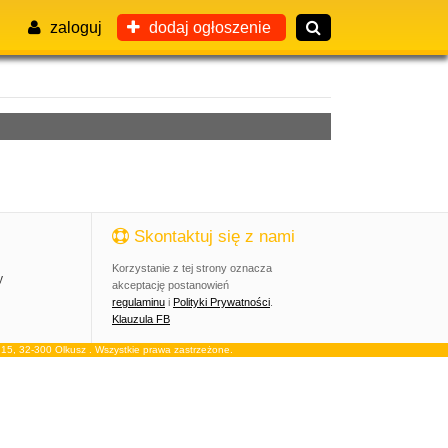
zaloguj
dodaj ogłoszenie
Skontaktuj się z nami
Korzystanie z tej strony oznacza
y
akceptację postanowień
regulaminu
i
Polityki Prywatności
.
Klauzula FB
, 32-300 Olkusz . Wszystkie prawa zastrzeżone.