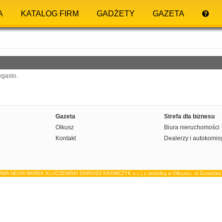
A
KATALOG FIRM
GADŻETY
GAZETA
ygasło.
Gazeta
Strefa dla biznesu
Olkusz
Biura nieruchomości
Kontakt
Dealerzy i autokomis
IRMA NEON MAREK KLUCZEWSKI DARIUSZ KRAWCZYK s.c.) z siedzibą w Olkuszu, ul.Żuradzka 15