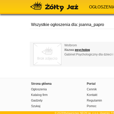
OGŁOSZENI
Wszystkie ogłoszenia dla: joanna_papro
Wolbrom
Nazwa
psycholog
Gabinet Psychologiczny dla dzieci i
Strona główna
Portal
Ogłoszenia
Cennik
Katalog firm
Kontakt
Gadżety
Regulamin
Szukaj
Pomoc
© 2026Wydawnictwo NEON sp. z o.o. (dawniej: F