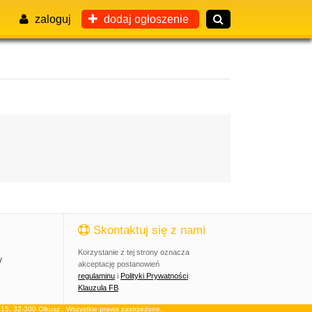
zaloguj
dodaj ogłoszenie
Skontaktuj się z nami
Korzystanie z tej strony oznacza
y
akceptację postanowień
regulaminu
i
Polityki Prywatności
.
Klauzula FB
, 32-300 Olkusz . Wszystkie prawa zastrzeżone.