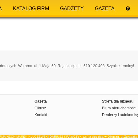
A
KATALOG FIRM
GADŻETY
GAZETA
 dorosłych. Wolbrom ul. 1 Maja 59. Rejestracja tel. 510 120 408. Szybkie terminy!
Gazeta
Strefa dla biznesu
Olkusz
Biura nieruchomości
Kontakt
Dealerzy i autokomis
IRMA NEON MAREK KLUCZEWSKI DARIUSZ KRAWCZYK s.c.) z siedzibą w Olkuszu, ul.Żuradzka 15