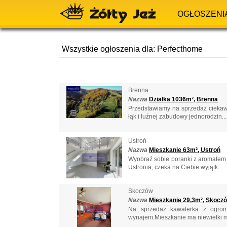
OGŁOSZENI
Wszystkie ogłoszenia dla: Perfecthome
Brenna
Nazwa
Działka 1036m², Brenna
Przedstawiamy na sprzedaż ciekaw
łąk i luźnej zabudowy jednorodzin...
Ustroń
Nazwa
Mieszkanie 63m², Ustroń
Wyobraź sobie poranki z aromatem 
Ustronia, czeka na Ciebie wyjątk...
Skoczów
Nazwa
Mieszkanie 29,3m², Skocz
Na sprzedaż kawalerka z ogromn
wynajem.Mieszkanie ma niewielki me