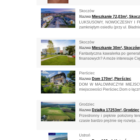
Skoczów
Nazwa
Mieszkanie 72,03m², Skoc
LUKSUSOWY, NOWOCZESNY I FUNKC
zamkniętym osiedlu (przy ul. Bładnic
Skoczów
Nazwa
Mieszkanie 30m², Skoczów
Fantastyczna kawalerka po gener
finansowych? A może interesuje Cię
Pierściec
Nazwa
Dom 170m², Pierściec
DOM W MALOWNICZYM MIEJSCU 
miejscowości Pierściec.Dom o łączn
Grodziec
Nazwa
Działka 17253m², Grodziec
Przestronny i pięknie położony te
czasie bardzo prężnie się rozwija. ..
Ustroń