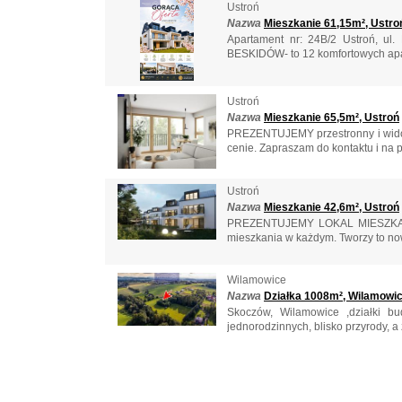
Ustroń
Nazwa
Mieszkanie 61,15m², Ustro
Apartament nr: 24B/2 Ustroń, u
BESKIDÓW- to 12 komfortowych apa
Ustroń
Nazwa
Mieszkanie 65,5m², Ustroń
PREZENTUJEMY przestronny i wido
cenie. Zapraszam do kontaktu i na pr
Ustroń
Nazwa
Mieszkanie 42,6m², Ustroń
PREZENTUJEMY LOKAL MIESZKALN
mieszkania w każdym. Tworzy to now
Wilamowice
Nazwa
Działka 1008m², Wilamowi
Skoczów, Wilamowice ,działki 
jednorodzinnych, blisko przyrody, a