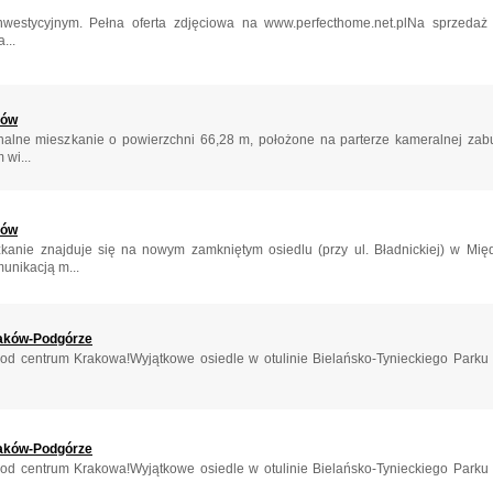
westycyjnym. Pełna oferta zdjęciowa na www.perfecthome.net.plNa sprzedaż
...
zów
onalne mieszkanie o powierzchni 66,28 m, położone na parterze kameralnej zab
wi...
zów
 znajduje się na nowym zamkniętym osiedlu (przy ul. Bładnickiej) w Międ
unikacją m...
aków-Podgórze
 od centrum Krakowa!Wyjątkowe osiedle w otulinie Bielańsko-Tynieckiego Par
aków-Podgórze
 od centrum Krakowa!Wyjątkowe osiedle w otulinie Bielańsko-Tynieckiego Par