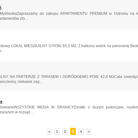
ń
l. MyśliwskaZapraszamy do zakupu APARTAMENTU PREMIUM w Ustroniu na ka
rtamentów zlo...
kowy LOKAL MIESZKALNY O POW. 65,5 M2. Z balkonu widok na panoramę Beskidó
...
Y NA PARTERZE Z TARASEM I OGRÓDKIEMO POW. 42,6 M2Cała inwestycja 
oczesny, ciekawie zag...
ce
budowlaneWSZYSTKIE MEDIA W GRANICYDziałki o dużym potencjale, nasłon
 zarazem w rozsąd...
3
<
1
2
4
>