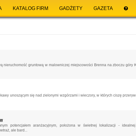
A
KATALOG FIRM
GADŻETY
GAZETA
ą nieruchomość gruntową w malowniczej miejscowości Brenna na zboczu góry K
kawy unoszącym się nad zielonymi wzgórzami i wieczory, w których ciszę przery
ów
ym potencjałem aranżacyjnym, położona w świetnej lokalizacji - idealne
traż, ale bard...