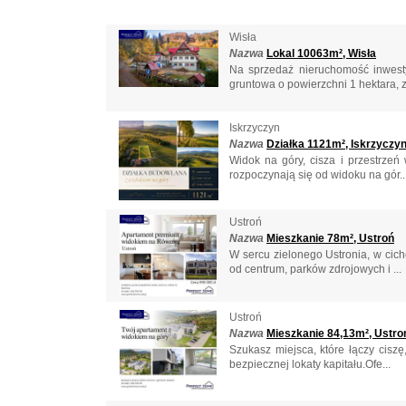
Wisła
Nazwa
Lokal 10063m², Wisła
Na sprzedaż nieruchomość inwesty
gruntowa o powierzchni 1 hektara, z
Iskrzyczyn
Nazwa
Działka 1121m², Iskrzyczy
Widok na góry, cisza i przestrzeń
rozpoczynają się od widoku na gór..
Ustroń
Nazwa
Mieszkanie 78m², Ustroń
W sercu zielonego Ustronia, w cic
od centrum, parków zdrojowych i ...
Ustroń
Nazwa
Mieszkanie 84,13m², Ustro
Szukasz miejsca, które łączy cisz
bezpiecznej lokaty kapitału.Ofe...