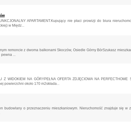
zów
JONALNY APARTAMENT.Kupujący nie płaci prowizji do biura nieruchomośc
kiej) w Międz...
alnym remoncie z dwoma balkonami Skoczów, Osiedle Górny BórSzukasz mieszk
 pewna ...
Z WIDOKIEM NA GÓRYPEŁNA OFERTA ZDJĘCIOWA NA PERFECTHOME SKOCZ
ej powierzchni około 170 m2składa...
ren budowlany o przeznaczeniu mieszkaniowym. Nieruchomość znajduje się w za
.