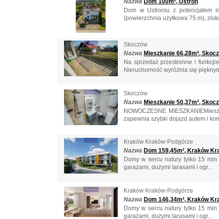
Nazwa
Dom 100m², Ustroń
Dom w Ustroniu z potencjałem in
(powierzchnia użytkowa 75 m), zloka
Skoczów
Nazwa
Mieszkanie 66,28m², Skoc
Na sprzedaż przestronne i funkcj
Nieruchomość wyróżnia się pięknym 
Skoczów
Nazwa
Mieszkanie 50,37m², Skoc
NOWOCZESNE MIESZKANIEMieszkanie
zapewnia szybki dojazd autem i kom
Kraków Kraków-Podgórze
Nazwa
Dom 159,45m², Kraków Kr
Domy w sercu natury tylko 15 min
garażami, dużymi tarasami i ogr...
Kraków Kraków-Podgórze
Nazwa
Dom 146,34m², Kraków Kr
Domy w sercu natury tylko 15 min
garażami, dużymi tarasami i ogr...