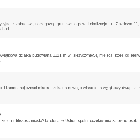
cyjna z zabudową noclegową. gruntowa o pow. Lokalizacja: ul. Zjazdowa 11, 
abud...
n
 wyjątkowa działka budowlana 1121 m w IskrzyczynieSą miejsca, które od pierws
.
hej i kameralnej części miasta, czeka na nowego właściciela wyjątkowy, dwupoz
ń
ę, zieleń i bliskość miasta?Ta oferta w Ustroń spełni oczekiwania zarówno osób