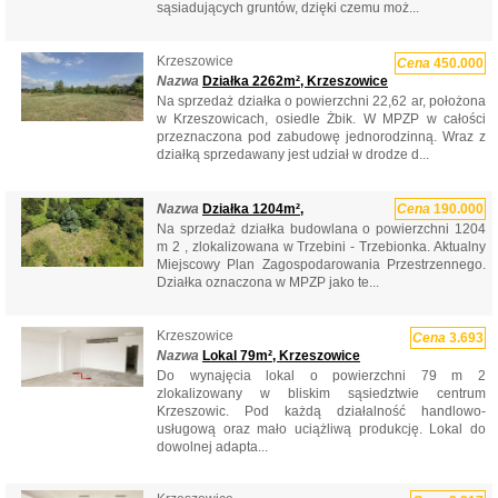
sąsiadujących gruntów, dzięki czemu moż...
Krzeszowice
Cena
450.000
Nazwa
Działka 2262m², Krzeszowice
Na sprzedaż działka o powierzchni 22,62 ar, położona
w Krzeszowicach, osiedle Żbik. W MPZP w całości
przeznaczona pod zabudowę jednorodzinną. Wraz z
działką sprzedawany jest udział w drodze d...
Nazwa
Działka 1204m²,
Cena
190.000
Na sprzedaż działka budowlana o powierzchni 1204
m 2 , zlokalizowana w Trzebini - Trzebionka. Aktualny
Miejscowy Plan Zagospodarowania Przestrzennego.
Działka oznaczona w MPZP jako te...
Krzeszowice
Cena
3.693
Nazwa
Lokal 79m², Krzeszowice
Do wynajęcia lokal o powierzchni 79 m 2
zlokalizowany w bliskim sąsiedztwie centrum
Krzeszowic. Pod każdą działalność handlowo-
usługową oraz mało uciążliwą produkcję. Lokal do
dowolnej adapta...