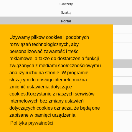
Gadżety
Szukaj
Portal
Cennik
Używamy plików cookies i podobnych
Kontakt
rozwiązań technologicznych, aby
Regulamin
personalizować zawartość i treści
Pomoc
reklamowe, a także do dostarczenia funkcji
Gazeta
związanych z mediami społecznościowymi i
analizy ruchu na stronie. W programie
Olkusz
służącym do obsługi internetu można
Kontakt
zmienić ustawienia dotyczące
Strefa dla biznesu
cookies.Korzystanie z naszych serwisów
Biura nieruchomości
internetowych bez zmiany ustawień
Dealerzy i autokomisy
dotyczących cookies oznacza, że będą one
zapisane w pamięci urządzenia.
Skontaktuj się z nami
Polityka prywatności
Korzystanie z tej strony oznacza akceptację postanowień