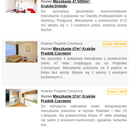
Nazwa
Mieszkanie 47,5000m²,
Kraków Dębniki
Do sprzedaży gruntownie wyremontowane
mieszkanie 3-pokojowe na Osiedlu Podwawelskim w
dzielnicy Podgórze. Mieszkanie o powierzchni 47,5
m2 składa się z: 3 osobnych pokoi, osobnej jasnej
kuchni ...
Kraków Prądnik Czerwony
Cena
799.000
Nazwa
Mieszkanie 47m², Kraków
Prądnik Czerwony
Na sprzedaż 3 pokojowe mieszkanie o powierzchni
około 47 mkw znajdujące się na Prądniku
Czerwonym. Mieszkanie położone na 4 piętrze w
bloku bez windy. Składa się z salonu z aneksem
kuchennym o...
Kraków Prądnik Czerwony
Cena
2.600
Nazwa
Mieszkanie 37m², Kraków
Prądnik Czerwony
Do wynajęcia całkowicie nowe, dwupokojowe
mieszkanie położone w rejonie Rakowic i Alei 29
Listopada. Na powierzchnię blisko 37 mkw składają
się salon z aneksem kuchennym, sypialnia, łazienka
ora...