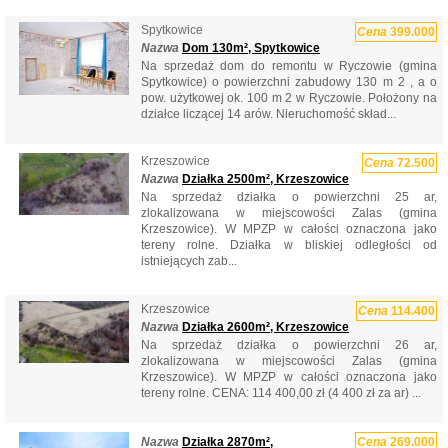
Spytkowice
Cena
399.000
Nazwa
Dom 130m², Spytkowice
Na sprzedaż dom do remontu w Ryczowie (gmina
Spytkowice) o powierzchni zabudowy 130 m 2 , a o
pow. użytkowej ok. 100 m 2 w Ryczowie. Położony na
działce liczącej 14 arów. Nieruchomość skład...
Krzeszowice
Cena
72.500
Nazwa
Działka 2500m², Krzeszowice
Na sprzedaż działka o powierzchni 25 ar,
zlokalizowana w miejscowości Zalas (gmina
Krzeszowice). W MPZP w całości oznaczona jako
tereny rolne. Działka w bliskiej odległości od
istniejących zab...
Krzeszowice
Cena
114.400
Nazwa
Działka 2600m², Krzeszowice
Na sprzedaż działka o powierzchni 26 ar,
zlokalizowana w miejscowości Zalas (gmina
Krzeszowice). W MPZP w całości oznaczona jako
tereny rolne. CENA: 114 400,00 zł (4 400 zł za ar) ...
Nazwa
Działka 2870m²,
Cena
269.000