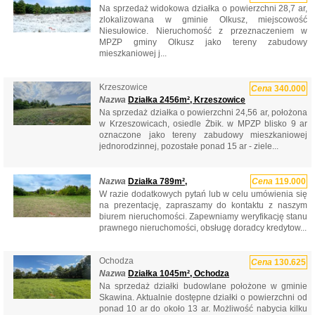
Na sprzedaż widokowa działka o powierzchni 28,7 ar,
zlokalizowana w gminie Olkusz, miejscowość
Niesułowice. Nieruchomość z przeznaczeniem w
MPZP gminy Olkusz jako tereny zabudowy
mieszkaniowej j...
Krzeszowice
Cena
340.000
Nazwa
Działka 2456m², Krzeszowice
Na sprzedaż działka o powierzchni 24,56 ar, położona
w Krzeszowicach, osiedle Żbik. w MPZP blisko 9 ar
oznaczone jako tereny zabudowy mieszkaniowej
jednorodzinnej, pozostałe ponad 15 ar - ziele...
Nazwa
Działka 789m²,
Cena
119.000
W razie dodatkowych pytań lub w celu umówienia się
na prezentację, zapraszamy do kontaktu z naszym
biurem nieruchomości. Zapewniamy weryfikację stanu
prawnego nieruchomości, obsługę doradcy kredytow...
Ochodza
Cena
130.625
Nazwa
Działka 1045m², Ochodza
Na sprzedaż działki budowlane położone w gminie
Skawina. Aktualnie dostępne działki o powierzchni od
ponad 10 ar do około 13 ar. Możliwość nabycia kilku