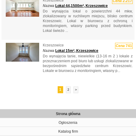
Krzeszowice
Cena
2.217
Nazwa
Lokal 44,1500m², Krzeszowice
Do wynajęcia lokal o powierzchni 44 mkw,
zlokalizowany w ruchliwym miejscu, blisko centrum
Krzeszowic. Lokal w biurowcu z ochroną i
monitoringiem, własny parking przed budynkiem.
Lokal świeżo ...
Krzeszowice
Cena
741
Nazwa
Lokal 15m², Krzeszowice
Do wynajęcia tanie, niewielkie (13-16 m 2 ) lokale z
przeznaczeniem pod biuro lub usługi zlokalizowane w
bezpośrednim sąsiedztwie centrum Krzeszowic.
Lokale w biurowcu z monitoringiem, własny p...
1
2
>
Strona główna
Ogłoszenia
Katalog firm