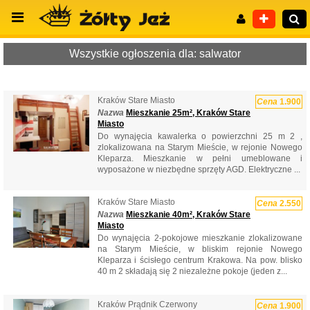
Wszystkie ogłoszenia dla: salwator
Kraków Stare Miasto
Cena
1.900
Wyszukiwanie zaawansowane
Nazwa
Mieszkanie 25m², Kraków Stare
Miasto
Do wynajęcia kawalerka o powierzchni 25 m 2 ,
zlokalizowana na Starym Mieście, w rejonie Nowego
Kleparza. Mieszkanie w pełni umeblowane i
wyposażone w niezbędne sprzęty AGD. Elektryczne ...
Kraków Stare Miasto
Cena
2.550
Nazwa
Mieszkanie 40m², Kraków Stare
Miasto
Do wynajęcia 2-pokojowe mieszkanie zlokalizowane
na Starym Mieście, w bliskim rejonie Nowego
Kleparza i ścisłego centrum Krakowa. Na pow. blisko
40 m 2 składają się 2 niezależne pokoje (jeden z...
Kraków Prądnik Czerwony
Cena
1.900