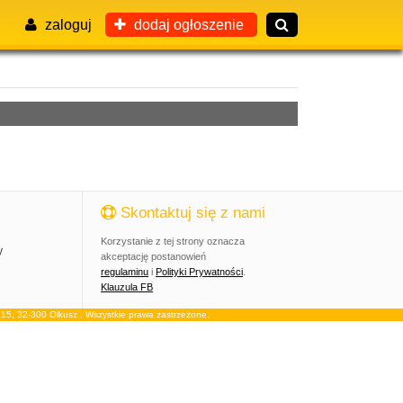
zaloguj
dodaj ogłoszenie
Skontaktuj się z nami
Korzystanie z tej strony oznacza
y
akceptację postanowień
regulaminu
i
Polityki Prywatności
.
Klauzula FB
, 32-300 Olkusz . Wszystkie prawa zastrzeżone.