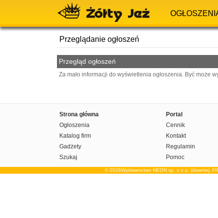
OGŁOSZENI
Przeglądanie ogłoszeń
Przegląd ogłoszeń
Za mało informacji do wyświetlenia ogłoszenia. Być może w
Strona główna
Portal
Ogłoszenia
Cennik
Katalog firm
Kontakt
Gadżety
Regulamin
Szukaj
Pomoc
© 2026Wydawnictwo NEON sp. z o.o. (dawniej: F