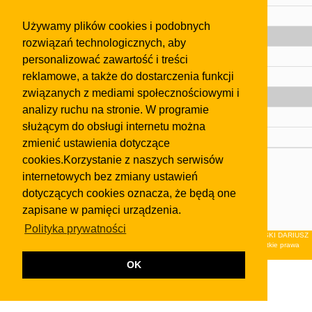
Pomoc
Używamy plików cookies i podobnych
Gazeta
rozwiązań technologicznych, aby
Olkusz
personalizować zawartość i treści
reklamowe, a także do dostarczenia funkcji
Kontakt
związanych z mediami społecznościowymi i
Strefa dla biznesu
analizy ruchu na stronie. W programie
Biura nieruchomości
służącym do obsługi internetu można
Dealerzy i autokomisy
zmienić ustawienia dotyczące
cookies.Korzystanie z naszych serwisów
Skontaktuj się z nami
internetowych bez zmiany ustawień
Korzystanie z tej strony oznacza akceptację postanowień
dotyczących cookies oznacza, że będą one
regulaminu
i
Polityki Prywatności
.
zapisane w pamięci urządzenia.
Klauzula FB
Polityka prywatności
© 2026Wydawnictwo NEON sp. z o.o. (dawniej: FIRMA NEON MAREK KLUCZEWSKI DARIUSZ
KRAWCZYK s.c.) z siedzibą w Olkuszu, ul.Żuradzka 15, 32-300 Olkusz . Wszystkie prawa
zastrzeżone.
OK