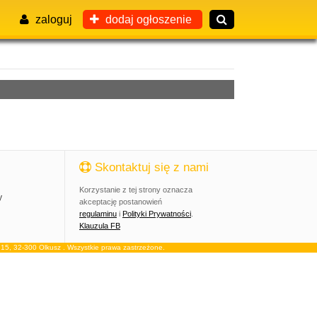
zaloguj
dodaj ogłoszenie
Skontaktuj się z nami
Korzystanie z tej strony oznacza
y
akceptację postanowień
regulaminu
i
Polityki Prywatności
.
Klauzula FB
, 32-300 Olkusz . Wszystkie prawa zastrzeżone.