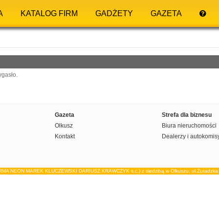
A
KATALOG FIRM
GADŻETY
GAZETA
ygasło.
Gazeta
Strefa dla biznesu
Olkusz
Biura nieruchomości
Kontakt
Dealerzy i autokomis
IRMA NEON MAREK KLUCZEWSKI DARIUSZ KRAWCZYK s.c.) z siedzibą w Olkuszu, ul.Żuradzka 15