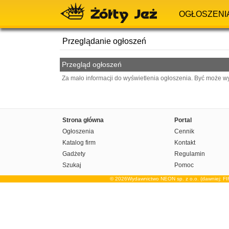
OGŁOSZENI
Przeglądanie ogłoszeń
Przegląd ogłoszeń
Za mało informacji do wyświetlenia ogłoszenia. Być może w
Strona główna
Portal
Ogłoszenia
Cennik
Katalog firm
Kontakt
Gadżety
Regulamin
Szukaj
Pomoc
© 2026Wydawnictwo NEON sp. z o.o. (dawniej: F