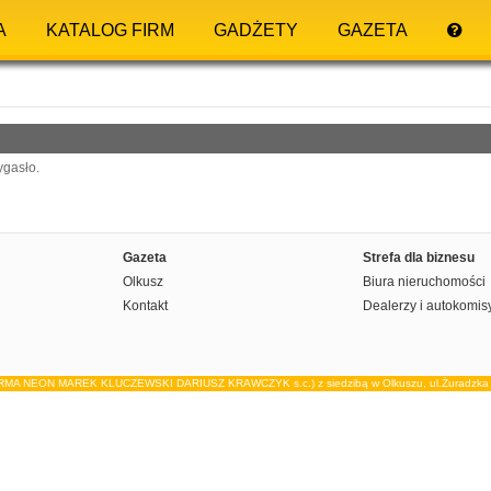
A
KATALOG FIRM
GADŻETY
GAZETA
ygasło.
Gazeta
Strefa dla biznesu
Olkusz
Biura nieruchomości
Kontakt
Dealerzy i autokomis
IRMA NEON MAREK KLUCZEWSKI DARIUSZ KRAWCZYK s.c.) z siedzibą w Olkuszu, ul.Żuradzka 15