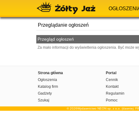
OGŁOSZENI
Przeglądanie ogłoszeń
Przegląd ogłoszeń
Za mało informacji do wyświetlenia ogłoszenia. Być może w
Strona główna
Portal
Ogłoszenia
Cennik
Katalog firm
Kontakt
Gadżety
Regulamin
Szukaj
Pomoc
© 2026Wydawnictwo NEON sp. z o.o. (dawniej: F