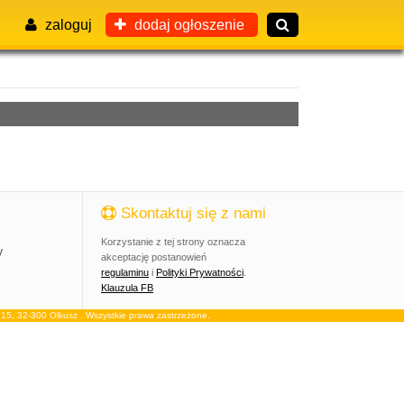
zaloguj
dodaj ogłoszenie
Skontaktuj się z nami
Korzystanie z tej strony oznacza
y
akceptację postanowień
regulaminu
i
Polityki Prywatności
.
Klauzula FB
, 32-300 Olkusz . Wszystkie prawa zastrzeżone.