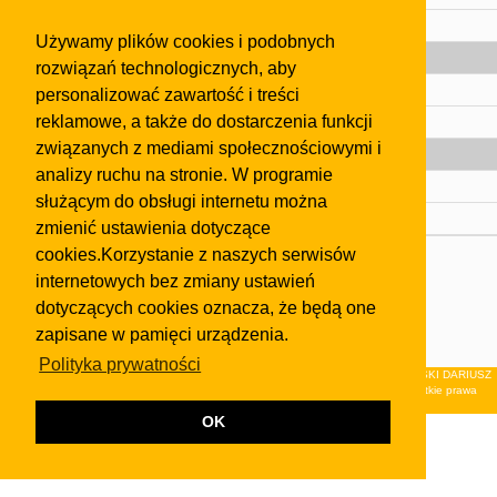
Pomoc
Używamy plików cookies i podobnych
Gazeta
rozwiązań technologicznych, aby
Olkusz
personalizować zawartość i treści
reklamowe, a także do dostarczenia funkcji
Kontakt
związanych z mediami społecznościowymi i
Strefa dla biznesu
analizy ruchu na stronie. W programie
Biura nieruchomości
służącym do obsługi internetu można
Dealerzy i autokomisy
zmienić ustawienia dotyczące
cookies.Korzystanie z naszych serwisów
Skontaktuj się z nami
internetowych bez zmiany ustawień
Korzystanie z tej strony oznacza akceptację postanowień
dotyczących cookies oznacza, że będą one
regulaminu
i
Polityki Prywatności
.
zapisane w pamięci urządzenia.
Klauzula FB
Polityka prywatności
© 2026Wydawnictwo NEON sp. z o.o. (dawniej: FIRMA NEON MAREK KLUCZEWSKI DARIUSZ
KRAWCZYK s.c.) z siedzibą w Olkuszu, ul.Żuradzka 15, 32-300 Olkusz . Wszystkie prawa
zastrzeżone.
OK