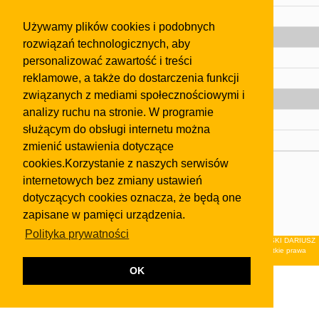
Pomoc
Używamy plików cookies i podobnych
Gazeta
rozwiązań technologicznych, aby
Olkusz
personalizować zawartość i treści
reklamowe, a także do dostarczenia funkcji
Kontakt
związanych z mediami społecznościowymi i
Strefa dla biznesu
analizy ruchu na stronie. W programie
Biura nieruchomości
służącym do obsługi internetu można
Dealerzy i autokomisy
zmienić ustawienia dotyczące
cookies.Korzystanie z naszych serwisów
Skontaktuj się z nami
internetowych bez zmiany ustawień
Korzystanie z tej strony oznacza akceptację postanowień
dotyczących cookies oznacza, że będą one
regulaminu
i
Polityki Prywatności
.
zapisane w pamięci urządzenia.
Klauzula FB
Polityka prywatności
© 2026Wydawnictwo NEON sp. z o.o. (dawniej: FIRMA NEON MAREK KLUCZEWSKI DARIUSZ
KRAWCZYK s.c.) z siedzibą w Olkuszu, ul.Żuradzka 15, 32-300 Olkusz . Wszystkie prawa
zastrzeżone.
OK