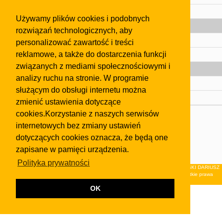
Pomoc
Używamy plików cookies i podobnych
Gazeta
rozwiązań technologicznych, aby
Olkusz
personalizować zawartość i treści
reklamowe, a także do dostarczenia funkcji
Kontakt
związanych z mediami społecznościowymi i
Strefa dla biznesu
analizy ruchu na stronie. W programie
Biura nieruchomości
służącym do obsługi internetu można
Dealerzy i autokomisy
zmienić ustawienia dotyczące
cookies.Korzystanie z naszych serwisów
Skontaktuj się z nami
internetowych bez zmiany ustawień
Korzystanie z tej strony oznacza akceptację postanowień
dotyczących cookies oznacza, że będą one
regulaminu
i
Polityki Prywatności
.
zapisane w pamięci urządzenia.
Klauzula FB
Polityka prywatności
© 2026Wydawnictwo NEON sp. z o.o. (dawniej: FIRMA NEON MAREK KLUCZEWSKI DARIUSZ
KRAWCZYK s.c.) z siedzibą w Olkuszu, ul.Żuradzka 15, 32-300 Olkusz . Wszystkie prawa
zastrzeżone.
OK