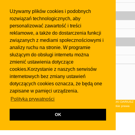
Pomoc
Używamy plików cookies i podobnych
Gazeta
rozwiązań technologicznych, aby
Olkusz
personalizować zawartość i treści
reklamowe, a także do dostarczenia funkcji
Kontakt
związanych z mediami społecznościowymi i
Strefa dla biznesu
analizy ruchu na stronie. W programie
Biura nieruchomości
służącym do obsługi internetu można
Dealerzy i autokomisy
zmienić ustawienia dotyczące
cookies.Korzystanie z naszych serwisów
Skontaktuj się z nami
internetowych bez zmiany ustawień
Korzystanie z tej strony oznacza akceptację postanowień
dotyczących cookies oznacza, że będą one
regulaminu
i
Polityki Prywatności
.
zapisane w pamięci urządzenia.
Klauzula FB
Polityka prywatności
© 2026Wydawnictwo NEON sp. z o.o. (dawniej: FIRMA NEON MAREK KLUCZEWSKI DARIUSZ
KRAWCZYK s.c.) z siedzibą w Olkuszu, ul.Żuradzka 15, 32-300 Olkusz . Wszystkie prawa
zastrzeżone.
OK