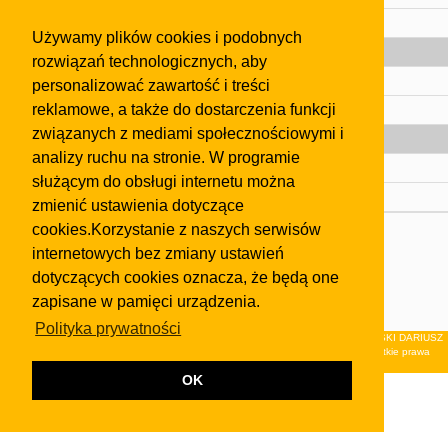
Pomoc
Używamy plików cookies i podobnych
Gazeta
rozwiązań technologicznych, aby
Olkusz
personalizować zawartość i treści
reklamowe, a także do dostarczenia funkcji
Kontakt
związanych z mediami społecznościowymi i
Strefa dla biznesu
analizy ruchu na stronie. W programie
Biura nieruchomości
służącym do obsługi internetu można
Dealerzy i autokomisy
zmienić ustawienia dotyczące
cookies.Korzystanie z naszych serwisów
Skontaktuj się z nami
internetowych bez zmiany ustawień
Korzystanie z tej strony oznacza akceptację postanowień
dotyczących cookies oznacza, że będą one
regulaminu
i
Polityki Prywatności
.
zapisane w pamięci urządzenia.
Klauzula FB
Polityka prywatności
© 2026Wydawnictwo NEON sp. z o.o. (dawniej: FIRMA NEON MAREK KLUCZEWSKI DARIUSZ
KRAWCZYK s.c.) z siedzibą w Olkuszu, ul.Żuradzka 15, 32-300 Olkusz . Wszystkie prawa
zastrzeżone.
OK