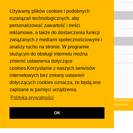
Pomoc
Używamy plików cookies i podobnych
Gazeta
rozwiązań technologicznych, aby
Olkusz
personalizować zawartość i treści
reklamowe, a także do dostarczenia funkcji
Kontakt
związanych z mediami społecznościowymi i
Strefa dla biznesu
analizy ruchu na stronie. W programie
Biura nieruchomości
służącym do obsługi internetu można
Dealerzy i autokomisy
zmienić ustawienia dotyczące
cookies.Korzystanie z naszych serwisów
Skontaktuj się z nami
internetowych bez zmiany ustawień
Korzystanie z tej strony oznacza akceptację postanowień
dotyczących cookies oznacza, że będą one
regulaminu
i
Polityki Prywatności
.
zapisane w pamięci urządzenia.
Klauzula FB
Polityka prywatności
© 2026Wydawnictwo NEON sp. z o.o. (dawniej: FIRMA NEON MAREK KLUCZEWSKI DARIUSZ
KRAWCZYK s.c.) z siedzibą w Olkuszu, ul.Żuradzka 15, 32-300 Olkusz . Wszystkie prawa
zastrzeżone.
OK