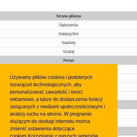
Strona główna
Ogłoszenia
Katalog firm
Gadżety
Szukaj
Portal
Cennik
Używamy plików cookies i podobnych
Kontakt
rozwiązań technologicznych, aby
Regulamin
personalizować zawartość i treści
Pomoc
reklamowe, a także do dostarczenia funkcji
Gazeta
związanych z mediami społecznościowymi i
analizy ruchu na stronie. W programie
Olkusz
służącym do obsługi internetu można
Kontakt
zmienić ustawienia dotyczące
Strefa dla biznesu
cookies.Korzystanie z naszych serwisów