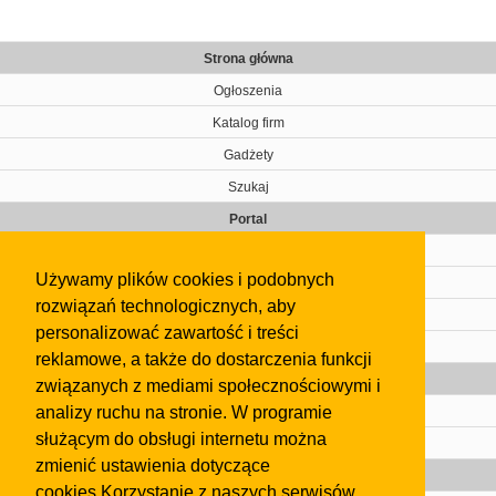
Strona główna
Ogłoszenia
Katalog firm
Gadżety
Szukaj
Portal
Cennik
Używamy plików cookies i podobnych
Kontakt
rozwiązań technologicznych, aby
Regulamin
personalizować zawartość i treści
Pomoc
reklamowe, a także do dostarczenia funkcji
Gazeta
związanych z mediami społecznościowymi i
analizy ruchu na stronie. W programie
Olkusz
służącym do obsługi internetu można
Kontakt
zmienić ustawienia dotyczące
Strefa dla biznesu
cookies.Korzystanie z naszych serwisów