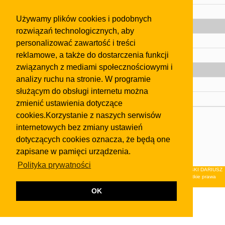
Pomoc
Używamy plików cookies i podobnych
Gazeta
rozwiązań technologicznych, aby
Olkusz
personalizować zawartość i treści
reklamowe, a także do dostarczenia funkcji
Kontakt
związanych z mediami społecznościowymi i
Strefa dla biznesu
analizy ruchu na stronie. W programie
Biura nieruchomości
służącym do obsługi internetu można
Dealerzy i autokomisy
zmienić ustawienia dotyczące
cookies.Korzystanie z naszych serwisów
Skontaktuj się z nami
internetowych bez zmiany ustawień
Korzystanie z tej strony oznacza akceptację postanowień
dotyczących cookies oznacza, że będą one
regulaminu
i
Polityki Prywatności
.
zapisane w pamięci urządzenia.
Klauzula FB
Polityka prywatności
© 2026Wydawnictwo NEON sp. z o.o. (dawniej: FIRMA NEON MAREK KLUCZEWSKI DARIUSZ
KRAWCZYK s.c.) z siedzibą w Olkuszu, ul.Żuradzka 15, 32-300 Olkusz . Wszystkie prawa
zastrzeżone.
OK