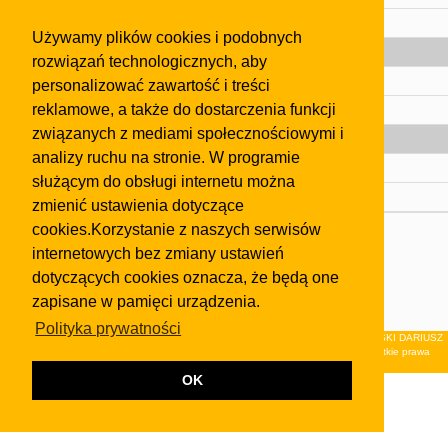
Pomoc
Używamy plików cookies i podobnych
Gazeta
rozwiązań technologicznych, aby
Olkusz
personalizować zawartość i treści
reklamowe, a także do dostarczenia funkcji
Kontakt
związanych z mediami społecznościowymi i
Strefa dla biznesu
analizy ruchu na stronie. W programie
Biura nieruchomości
służącym do obsługi internetu można
Dealerzy i autokomisy
zmienić ustawienia dotyczące
cookies.Korzystanie z naszych serwisów
Skontaktuj się z nami
internetowych bez zmiany ustawień
Korzystanie z tej strony oznacza akceptację postanowień
dotyczących cookies oznacza, że będą one
regulaminu
i
Polityki Prywatności
.
zapisane w pamięci urządzenia.
Klauzula FB
Polityka prywatności
© 2026Wydawnictwo NEON sp. z o.o. (dawniej: FIRMA NEON MAREK KLUCZEWSKI DARIUSZ
KRAWCZYK s.c.) z siedzibą w Olkuszu, ul.Żuradzka 15, 32-300 Olkusz . Wszystkie prawa
zastrzeżone.
OK