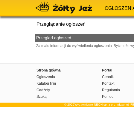
OGŁOSZENI
Przeglądanie ogłoszeń
Przegląd ogłoszeń
Za mało informacji do wyświetlenia ogłoszenia. Być może w
Strona główna
Portal
Ogłoszenia
Cennik
Katalog firm
Kontakt
Gadżety
Regulamin
Szukaj
Pomoc
© 2026Wydawnictwo NEON sp. z o.o. (dawniej: F