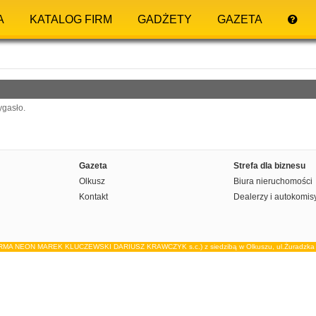
A
KATALOG FIRM
GADŻETY
GAZETA
ygasło.
Gazeta
Strefa dla biznesu
Olkusz
Biura nieruchomości
Kontakt
Dealerzy i autokomis
IRMA NEON MAREK KLUCZEWSKI DARIUSZ KRAWCZYK s.c.) z siedzibą w Olkuszu, ul.Żuradzka 15