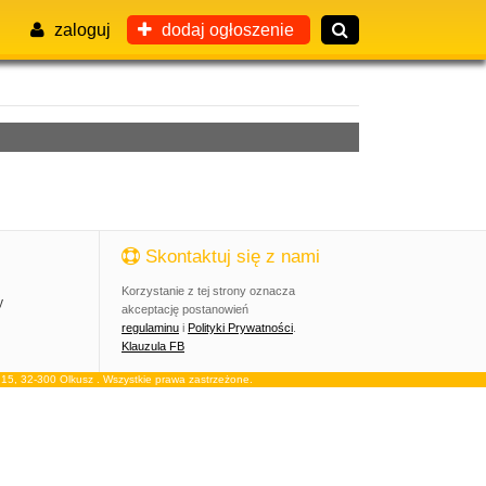
zaloguj
dodaj ogłoszenie
Skontaktuj się z nami
Korzystanie z tej strony oznacza
y
akceptację postanowień
regulaminu
i
Polityki Prywatności
.
Klauzula FB
, 32-300 Olkusz . Wszystkie prawa zastrzeżone.