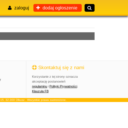
zaloguj
dodaj ogłoszenie
Skontaktuj się z nami
Korzystanie z tej strony oznacza
y
akceptację postanowień
regulaminu
i
Polityki Prywatności
.
Klauzula FB
, 32-300 Olkusz . Wszystkie prawa zastrzeżone.