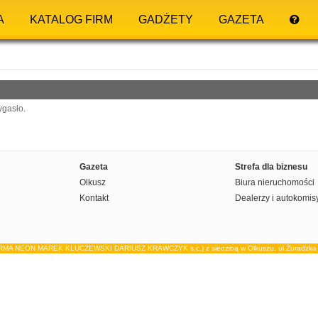
A
KATALOG FIRM
GADŻETY
GAZETA
ygasło.
Gazeta
Strefa dla biznesu
Olkusz
Biura nieruchomości
Kontakt
Dealerzy i autokomis
IRMA NEON MAREK KLUCZEWSKI DARIUSZ KRAWCZYK s.c.) z siedzibą w Olkuszu, ul.Żuradzka 15