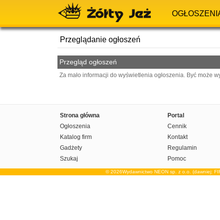
OGŁOSZENI
Przeglądanie ogłoszeń
Przegląd ogłoszeń
Za mało informacji do wyświetlenia ogłoszenia. Być może w
Strona główna
Portal
Ogłoszenia
Cennik
Katalog firm
Kontakt
Gadżety
Regulamin
Szukaj
Pomoc
© 2026Wydawnictwo NEON sp. z o.o. (dawniej: F