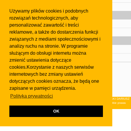
Pomoc
Używamy plików cookies i podobnych
Gazeta
rozwiązań technologicznych, aby
Olkusz
personalizować zawartość i treści
reklamowe, a także do dostarczenia funkcji
Kontakt
związanych z mediami społecznościowymi i
Strefa dla biznesu
analizy ruchu na stronie. W programie
Biura nieruchomości
służącym do obsługi internetu można
Dealerzy i autokomisy
zmienić ustawienia dotyczące
cookies.Korzystanie z naszych serwisów
Skontaktuj się z nami
internetowych bez zmiany ustawień
Korzystanie z tej strony oznacza akceptację postanowień
dotyczących cookies oznacza, że będą one
regulaminu
i
Polityki Prywatności
.
zapisane w pamięci urządzenia.
Klauzula FB
Polityka prywatności
© 2026Wydawnictwo NEON sp. z o.o. (dawniej: FIRMA NEON MAREK KLUCZEWSKI DARIUSZ
KRAWCZYK s.c.) z siedzibą w Olkuszu, ul.Żuradzka 15, 32-300 Olkusz . Wszystkie prawa
zastrzeżone.
OK