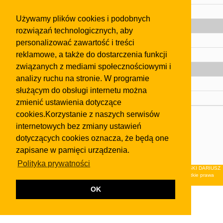
Pomoc
Używamy plików cookies i podobnych
Gazeta
rozwiązań technologicznych, aby
Olkusz
personalizować zawartość i treści
reklamowe, a także do dostarczenia funkcji
Kontakt
związanych z mediami społecznościowymi i
Strefa dla biznesu
analizy ruchu na stronie. W programie
Biura nieruchomości
służącym do obsługi internetu można
Dealerzy i autokomisy
zmienić ustawienia dotyczące
cookies.Korzystanie z naszych serwisów
Skontaktuj się z nami
internetowych bez zmiany ustawień
Korzystanie z tej strony oznacza akceptację postanowień
dotyczących cookies oznacza, że będą one
regulaminu
i
Polityki Prywatności
.
zapisane w pamięci urządzenia.
Klauzula FB
Polityka prywatności
© 2026Wydawnictwo NEON sp. z o.o. (dawniej: FIRMA NEON MAREK KLUCZEWSKI DARIUSZ
KRAWCZYK s.c.) z siedzibą w Olkuszu, ul.Żuradzka 15, 32-300 Olkusz . Wszystkie prawa
zastrzeżone.
OK