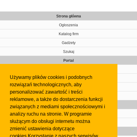
Strona główna
Ogłoszenia
Katalog firm
Gadżety
Szukaj
Portal
Cennik
Używamy plików cookies i podobnych
Kontakt
rozwiązań technologicznych, aby
Regulamin
personalizować zawartość i treści
Pomoc
reklamowe, a także do dostarczenia funkcji
Gazeta
związanych z mediami społecznościowymi i
analizy ruchu na stronie. W programie
Olkusz
służącym do obsługi internetu można
Kontakt
zmienić ustawienia dotyczące
Strefa dla biznesu
cookies.Korzystanie z naszych serwisów