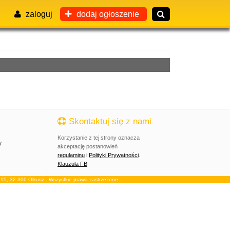
zaloguj
dodaj ogłoszenie
Skontaktuj się z nami
Korzystanie z tej strony oznacza
y
akceptację postanowień
regulaminu
i
Polityki Prywatności
.
Klauzula FB
, 32-300 Olkusz . Wszystkie prawa zastrzeżone.