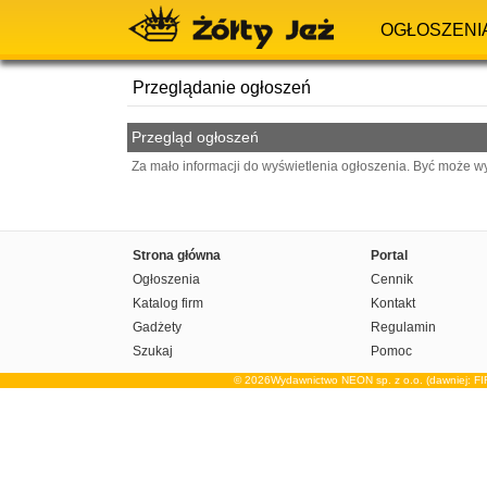
OGŁOSZENI
Przeglądanie ogłoszeń
Przegląd ogłoszeń
Za mało informacji do wyświetlenia ogłoszenia. Być może w
Strona główna
Portal
Ogłoszenia
Cennik
Katalog firm
Kontakt
Gadżety
Regulamin
Szukaj
Pomoc
© 2026Wydawnictwo NEON sp. z o.o. (dawniej: F