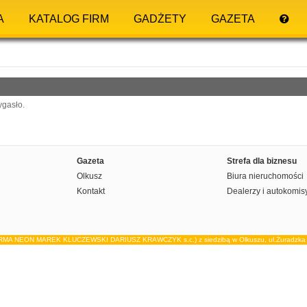
A
KATALOG FIRM
GADŻETY
GAZETA
ygasło.
Gazeta
Strefa dla biznesu
Olkusz
Biura nieruchomości
Kontakt
Dealerzy i autokomis
IRMA NEON MAREK KLUCZEWSKI DARIUSZ KRAWCZYK s.c.) z siedzibą w Olkuszu, ul.Żuradzka 15