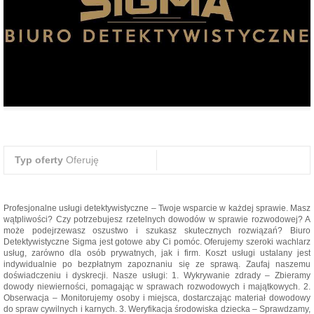
Typ oferty
Oferuję
Profesjonalne usługi detektywistyczne – Twoje wsparcie w każdej sprawie. Masz
wątpliwości? Czy potrzebujesz rzetelnych dowodów w sprawie rozwodowej? A
może podejrzewasz oszustwo i szukasz skutecznych rozwiązań? Biuro
Detektywistyczne Sigma jest gotowe aby Ci pomóc. Oferujemy szeroki wachlarz
usług, zarówno dla osób prywatnych, jak i firm. Koszt usługi ustalany jest
indywidualnie po bezpłatnym zapoznaniu się ze sprawą. Zaufaj naszemu
doświadczeniu i dyskrecji. Nasze usługi: 1. Wykrywanie zdrady – Zbieramy
dowody niewierności, pomagając w sprawach rozwodowych i majątkowych. 2.
Obserwacja – Monitorujemy osoby i miejsca, dostarczając materiał dowodowy
do spraw cywilnych i karnych. 3. Weryfikacja środowiska dziecka – Sprawdzamy,