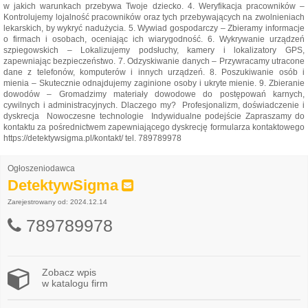
w jakich warunkach przebywa Twoje dziecko. 4. Weryfikacja pracowników –
Kontrolujemy lojalność pracowników oraz tych przebywających na zwolnieniach
lekarskich, by wykryć nadużycia. 5. Wywiad gospodarczy – Zbieramy informacje
o firmach i osobach, oceniając ich wiarygodność. 6. Wykrywanie urządzeń
szpiegowskich – Lokalizujemy podsłuchy, kamery i lokalizatory GPS,
zapewniając bezpieczeństwo. 7. Odzyskiwanie danych – Przywracamy utracone
dane z telefonów, komputerów i innych urządzeń. 8. Poszukiwanie osób i
mienia – Skutecznie odnajdujemy zaginione osoby i ukryte mienie. 9. Zbieranie
dowodów – Gromadzimy materiały dowodowe do postępowań karnych,
cywilnych i administracyjnych. Dlaczego my? Profesjonalizm, doświadczenie i
dyskrecja Nowoczesne technologie Indywidualne podejście Zapraszamy do
kontaktu za pośrednictwem zapewniającego dyskrecję formularza kontaktowego
https://detektywsigma.pl/kontakt/ tel. 789789978
Ogłoszeniodawca
DetektywSigma
Zarejestrowany od: 2024.12.14
789789978
Zobacz wpis
w katalogu firm