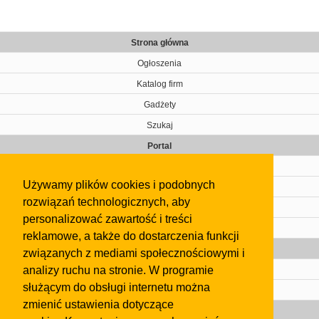
Strona główna
Ogłoszenia
Katalog firm
Gadżety
Szukaj
Portal
Cennik
Używamy plików cookies i podobnych
Kontakt
rozwiązań technologicznych, aby
Regulamin
personalizować zawartość i treści
Pomoc
reklamowe, a także do dostarczenia funkcji
Gazeta
związanych z mediami społecznościowymi i
analizy ruchu na stronie. W programie
Olkusz
służącym do obsługi internetu można
Kontakt
zmienić ustawienia dotyczące
Strefa dla biznesu