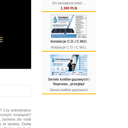
Do wynajęcia lokal ...
1.300 PLN
Instalacje C.O. i C.W.U.
Instalacje C.O. i C.W.U.
Serwis kotłów gazowych /
Naprawa , przegląd
Serwis kotłów gazowych
i? Czy potrzebujesz
ecznych rozwiązań?
g, zarówno dla osób
ię ze sprawą. Zaufaj