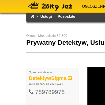
OGŁOSZENI
Usługi
Pozostałe
Olkusz, Małopolskie 32-300
Prywatny Detektyw, Usłu
Ogłoszeniodawca
DetektywSigma
Zarejestrowany od: 2024.12.14
789789978