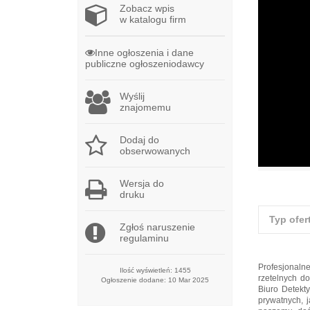
Zobacz wpis
w katalogu firm
Inne ogłoszenia i dane
publiczne ogłoszeniodawcy
Wyślij
znajomemu
Dodaj do
obserwowanych
Wersja do
druku
Typ ofer
Zgłoś naruszenie
regulaminu
Profesjonaln
Ilość wyświetleń: 1455
rzetelnych d
Ogłoszenie dodane: 10 Mar 2025
Biuro Detekt
prywatnych, j