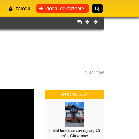
zaloguj
dodaj ogłoszenie
ID: 4228396
PROMOBOX
Lokal handlowo-usługowy 40
m² – Chrzanów