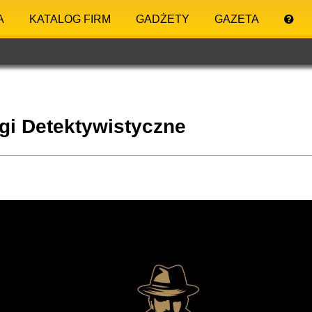
A
KATALOG FIRM
GADŻETY
GAZETA
gi Detektywistyczne