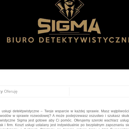
ty
Oferuję
e usługi detektywistyczne – Twoje wsparcie w każdej sprawie. Masz wątpliwośc
owodów w sprawie rozwodowej? A może podejrzewasz oszustwo i szukasz skut
ywistyczne Sigma jest gotowe aby Ci pomóc. Oferujemy szeroki wachlarz usłu
ak i firm. Koszt usługi ustalany jest indywidualnie po bezpłatnym zapoznaniu s