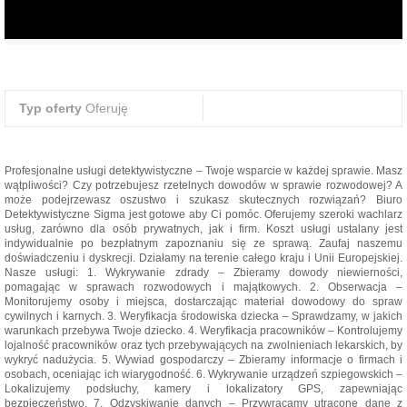
Typ oferty
Oferuję
Profesjonalne usługi detektywistyczne – Twoje wsparcie w każdej sprawie. Masz
wątpliwości? Czy potrzebujesz rzetelnych dowodów w sprawie rozwodowej? A
może podejrzewasz oszustwo i szukasz skutecznych rozwiązań? Biuro
Detektywistyczne Sigma jest gotowe aby Ci pomóc. Oferujemy szeroki wachlarz
usług, zarówno dla osób prywatnych, jak i firm. Koszt usługi ustalany jest
indywidualnie po bezpłatnym zapoznaniu się ze sprawą. Zaufaj naszemu
doświadczeniu i dyskrecji. Działamy na terenie całego kraju i Unii Europejskiej.
Nasze usługi: 1. Wykrywanie zdrady – Zbieramy dowody niewierności,
pomagając w sprawach rozwodowych i majątkowych. 2. Obserwacja –
Monitorujemy osoby i miejsca, dostarczając materiał dowodowy do spraw
cywilnych i karnych. 3. Weryfikacja środowiska dziecka – Sprawdzamy, w jakich
warunkach przebywa Twoje dziecko. 4. Weryfikacja pracowników – Kontrolujemy
lojalność pracowników oraz tych przebywających na zwolnieniach lekarskich, by
wykryć nadużycia. 5. Wywiad gospodarczy – Zbieramy informacje o firmach i
osobach, oceniając ich wiarygodność. 6. Wykrywanie urządzeń szpiegowskich –
Lokalizujemy podsłuchy, kamery i lokalizatory GPS, zapewniając
bezpieczeństwo. 7. Odzyskiwanie danych – Przywracamy utracone dane z