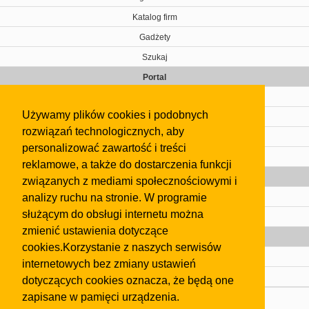
Katalog firm
Gadżety
Szukaj
Portal
Cennik
Używamy plików cookies i podobnych
Kontakt
rozwiązań technologicznych, aby
Regulamin
personalizować zawartość i treści
Pomoc
reklamowe, a także do dostarczenia funkcji
Gazeta
związanych z mediami społecznościowymi i
analizy ruchu na stronie. W programie
Olkusz
służącym do obsługi internetu można
Kontakt
zmienić ustawienia dotyczące
Strefa dla biznesu
cookies.Korzystanie z naszych serwisów
Biura nieruchomości
internetowych bez zmiany ustawień
Dealerzy i autokomisy
dotyczących cookies oznacza, że będą one
zapisane w pamięci urządzenia.
Skontaktuj się z nami