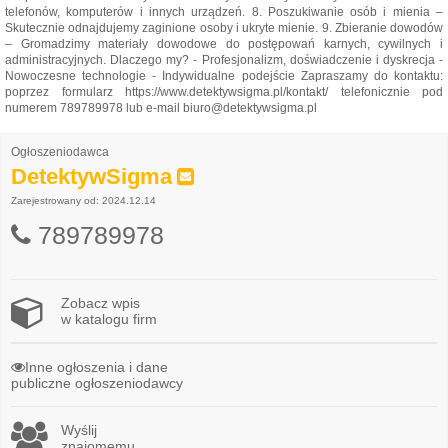
telefonów, komputerów i innych urządzeń. 8. Poszukiwanie osób i mienia –
Skutecznie odnajdujemy zaginione osoby i ukryte mienie. 9. Zbieranie dowodów
– Gromadzimy materiały dowodowe do postępowań karnych, cywilnych i
administracyjnych. Dlaczego my? - Profesjonalizm, doświadczenie i dyskrecja -
Nowoczesne technologie - Indywidualne podejście Zapraszamy do kontaktu:
poprzez formularz https://www.detektywsigma.pl/kontakt/ telefonicznie pod
numerem 789789978 lub e-mail biuro@detektywsigma.pl
Ogłoszeniodawca
DetektywSigma
Zarejestrowany od: 2024.12.14
789789978
Zobacz wpis
w katalogu firm
Inne ogłoszenia i dane
publiczne ogłoszeniodawcy
Wyślij
znajomemu